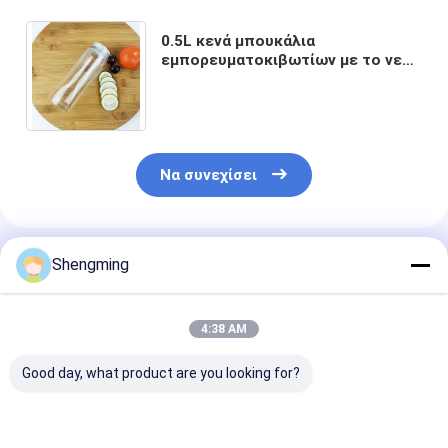
0.5L κενά μπουκάλια
εμπορευματοκιβωτίων με το νερό
εμπορευματοκιβωτίων ποτών
βαθμού τροφίμων καλυμμάτων
Να συνεχίσει
Συνιστώμενα Προϊόντα
Shengming
4:38 AM
Good day, what product are you looking for?