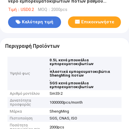
νερό εμπορευματοκιβωτίων ποτών βαθμού
τροφίμων καλυμμάτων
Τιμή：USD0.2
MOQ：2000pcs
Καλύτερη τιμή
Επικοινωνήστε
Περιγραφή Προϊόντων
0.5L κενά μπουκάλια
εμπορευματοκιβωτίων
,
πλαστικά εμπορευματοκιβώτια
Υψηλό φως
ShengMing ποτών
,
SGS κενά μπουκάλια
εμπορευματοκιβωτίων
Αριθμό μοντέλου
Sm33-2
Δυνατότητα
1000000pcs/month
προσφοράς
Μάρκα
ShengMing
Πιστοποίηση
SGS, CNAS, ISO
Ποσότητα
2000pcs