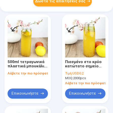
Δώστε τις απαιτήσεις σας
500ml τετραγωνικά
Πιεσμένο στο κρύο
πλαστικά μπουκάλια
κατώτατο σημείο
βαθμού τροφίμων
λουλουδιών
Λάβετε την πιο πρόσφατη τιμή
Τιμή:
USD0.2
για τη συσκευασία
μπουκαλιών
MOQ:
2000pcs
τσαγιού
πλαστικών
εμπορευματοκιβωτίων
Λάβετε την πιο πρόσφατη τι
χυμών 500ml
Επικοινωνήστε
Επικοινωνήστε