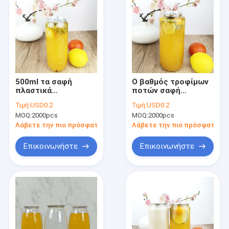
500ml τα σαφή
Ο βαθμός τροφίμων
πλαστικά
ποτών σαφή
εμπορευματοκιβώτια
μπουκάλια
Τιμή:
USD0.2
Τιμή:
USD0.2
της PET βαθμού
πλαστικών
MOQ:
2000pcs
MOQ:
2000pcs
τροφίμων με
εμπορευματοκιβωτίων
μπορούν καπάκια να
700ml με μπορεί
Λάβετε την πιο πρόσφατη τιμή
Λάβετε την πιο πρόσφατη τι
αρμέξουν τα ποτά
καπάκια
Επικοινωνήστε
Επικοινωνήστε
Σπίτι
Προϊόντα
Περίπου εμείς