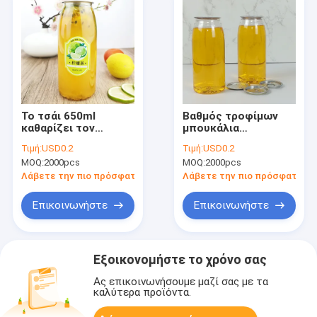
Το τσάι 650ml
Βαθμός τροφίμων
καθαρίζει τον
μπουκάλια
επαναχρησιμοποιήσιμο
πλαστικών
Τιμή:
USD0.2
Τιμή:
USD0.2
βαθμό τροφίμων
εμπορευματοκιβωτίων
MOQ:
2000pcs
MOQ:
2000pcs
καπακιών
500ml με τους
μπουκαλιών νερό
πιεσμένους στο
Λάβετε την πιο πρόσφατη τιμή
Λάβετε την πιο πρόσφατη τι
αιφνιδιαστικό
κρύο χυμούς
γάλακτος καπακιών
Επικοινωνήστε
Επικοινωνήστε
δοχείων
Εξοικονομήστε το χρόνο σας
Ας επικοινωνήσουμε μαζί σας με τα
καλύτερα προϊόντα.