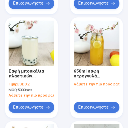
Επικοινωνήστε
Επικοινωνήστε
Σαφή μπουκάλια
650ml σαφή
πλαστικών
στρογγυλά
εμπορευματοκιβωτίων
μπουκάλια
Τιμή:
USD0.2
Λάβετε την πιο πρόσφατη τι
πλαστικών
MOQ:
5000pcs
εμπορευματοκιβωτίων
τσαγιού με τα
Λάβετε την πιο πρόσφατη τιμή
αιφνιδιαστικά
καπάκια
Επικοινωνήστε
Επικοινωνήστε