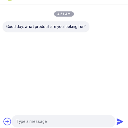
Οι Κατηγορίες Μας
4:51 AM
Good day, what product are you looking for?
Μπουκάλια
Κενά μπουκάλια
Πλαστικά
πλαστικών
εμπορευματοκιβωτίων
μπουκάλια τη
εμπορευματοκιβωτίων
Αρχική
Περίπου
επαφή
Desktop
Σελίδα
εμείς
Site
Sitemap
Privacy Policy
Ποιότητα
Μπουκάλια πλαστικών εμπορευματοκιβωτίων
Κίνα
εργοστάσιο.Copyright © 2026 Zhangzhou Shengming Industry And
Trade Co., Ltd.. All Rights Reserved.