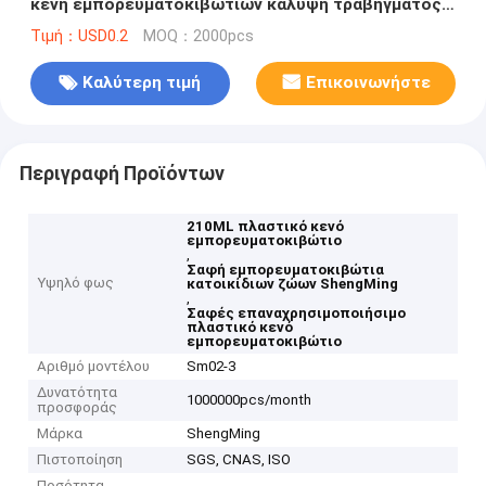
κενή εμπορευματοκιβωτίων κάλυψη τραβήγματος
αργιλίου εύκολη
Τιμή：USD0.2
MOQ：2000pcs
Καλύτερη τιμή
Επικοινωνήστε
Περιγραφή Προϊόντων
210ML πλαστικό κενό
εμπορευματοκιβώτιο
,
Σαφή εμπορευματοκιβώτια
Υψηλό φως
κατοικίδιων ζώων ShengMing
,
Σαφές επαναχρησιμοποιήσιμο
πλαστικό κενό
εμπορευματοκιβώτιο
Αριθμό μοντέλου
Sm02-3
Δυνατότητα
1000000pcs/month
προσφοράς
Μάρκα
ShengMing
Πιστοποίηση
SGS, CNAS, ISO
Ποσότητα