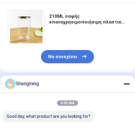
210ML σαφής
επαναχρησιμοποιήσιμη πλαστική
κενή εμπορευματοκιβωτίων
κάλυψη τραβήγματος αργιλίου
εύκολη
Να συνεχίσει
Συνιστώμενα Προϊόντα
Shengming
4:52 AM
Good day, what product are you looking for?