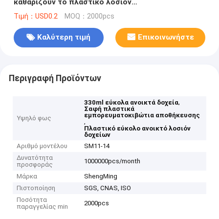
καθαρίζουν το πλαστικό λοσιόν
εμπορευματοκιβωτίων αποθήκευσης
Τιμή：USD0.2
MOQ：2000pcs
Καλύτερη τιμή
Επικοινωνήστε
Περιγραφή Προϊόντων
,
330ml εύκολα ανοικτά δοχεία
Σαφή πλαστικά
εμπορευματοκιβώτια αποθήκευσης
Υψηλό φως
,
Πλαστικό εύκολο ανοικτό λοσιόν
δοχείων
Αριθμό μοντέλου
SM11-14
Δυνατότητα
1000000pcs/month
προσφοράς
Μάρκα
ShengMing
Πιστοποίηση
SGS, CNAS, ISO
Ποσότητα
2000pcs
παραγγελίας min