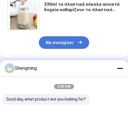
330ml τα πλαστικά εύκολα ανοικτά
δοχεία καθαρίζουν το πλαστικό
λοσιόν εμπορευματοκιβωτίων
αποθήκευσης
Να συνεχίσει
Συνιστώμενα Προϊόντα
Shengming
2:39 PM
Good day, what product are you looking for?
Διαφανή μίας
350 ml Κόκκινα
0,5 λίτρων σα